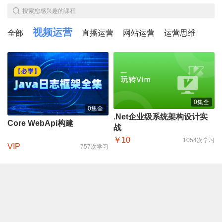
搜索您感兴趣的课程
视频运营
全部
直播运营
网站运营
运营思维
0集全
0集全
.Net企业级系统架构设计实
Core WebApi构建
战
￥10
1054次学习
VIP
757次学习