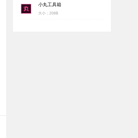
小丸工具箱
大小：
208B